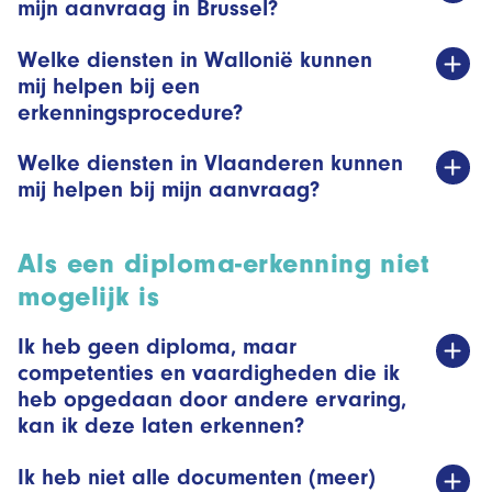
mijn aanvraag in Brussel?
Welke diensten in Wallonië kunnen
mij helpen bij een
erkenningsprocedure?
Welke diensten in Vlaanderen kunnen
mij helpen bij mijn aanvraag?
Als een diploma-erkenning niet
mogelijk is
Ik heb geen diploma, maar
competenties en vaardigheden die ik
heb opgedaan door andere ervaring,
kan ik deze laten erkennen?
Ik heb niet alle documenten (meer)