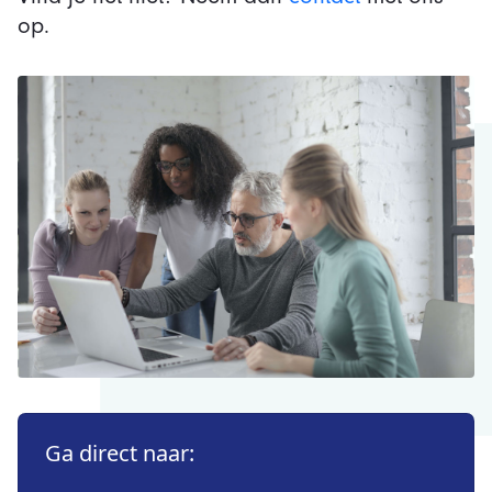
op.
Ga direct naar: