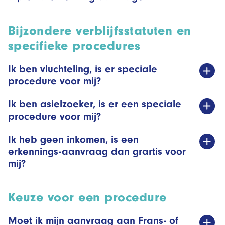
Bijzondere verblijfsstatuten en
specifieke procedures
Ik ben vluchteling, is er speciale
procedure voor mij?
Ik ben asielzoeker, is er een speciale
procedure voor mij?
Ik heb geen inkomen, is een
erkennings-aanvraag dan grartis voor
mij?
Keuze voor een procedure
Moet ik mijn aanvraag aan Frans- of