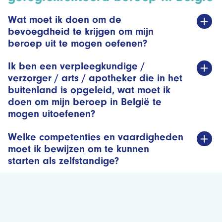
Wat moet ik doen om de
bevoegdheid te krijgen om mijn
beroep uit te mogen oefenen?
Ik ben een verpleegkundige /
verzorger / arts / apotheker die in het
buitenland is opgeleid, wat moet ik
doen om mijn beroep in België te
mogen uitoefenen?
Welke competenties en vaardigheden
moet ik bewijzen om te kunnen
starten als zelfstandige?