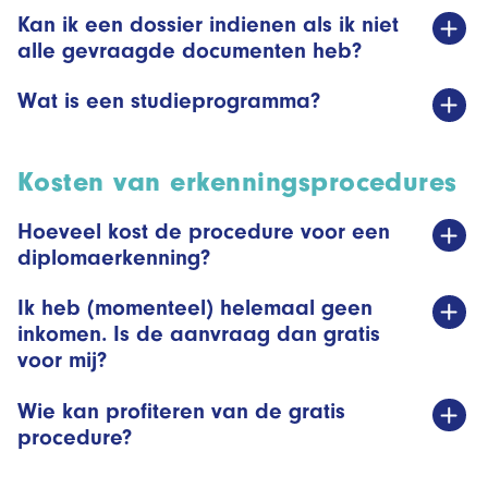
Kan ik een dossier indienen als ik niet
alle gevraagde documenten heb?
Wat is een studieprogramma?
Kosten van erkenningsprocedures
Hoeveel kost de procedure voor een
diplomaerkenning?
Ik heb (momenteel) helemaal geen
inkomen. Is de aanvraag dan gratis
voor mij?
Wie kan profiteren van de gratis
procedure?