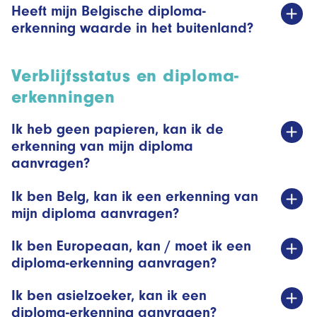
Heeft mijn Belgische diploma-
erkenning waarde in het buitenland?
Verblijfsstatus en diploma-
erkenningen
Ik heb geen papieren, kan ik de
erkenning van mijn diploma
aanvragen?
Ik ben Belg, kan ik een erkenning van
mijn diploma aanvragen?
Ik ben Europeaan, kan / moet ik een
diploma-erkenning aanvragen?
Ik ben asielzoeker, kan ik een
diploma-erkenning aanvragen?