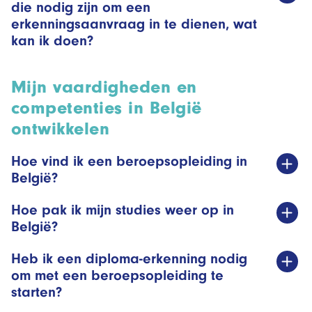
die nodig zijn om een
erkenningsaanvraag in te dienen, wat
kan ik doen?
Mijn vaardigheden en
competenties in België
ontwikkelen
Hoe vind ik een beroepsopleiding in
België?
Hoe pak ik mijn studies weer op in
België?
Heb ik een diploma-erkenning nodig
om met een beroepsopleiding te
starten?