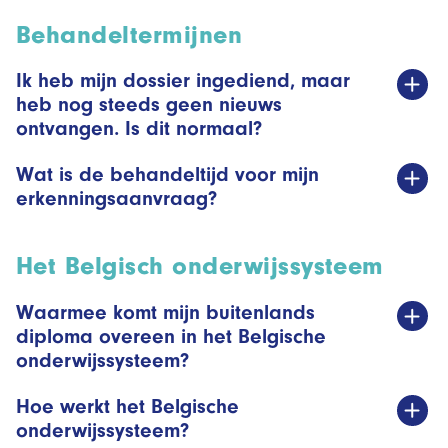
Behandeltermijnen
Ik heb mijn dossier ingediend, maar
heb nog steeds geen nieuws
ontvangen. Is dit normaal?
Wat is de behandeltijd voor mijn
erkenningsaanvraag?
Het Belgisch onderwijssysteem
Waarmee komt mijn buitenlands
diploma overeen in het Belgische
onderwijssysteem?
Hoe werkt het Belgische
onderwijssysteem?