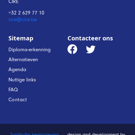
CIRÉ
+32 2 629 77 10
cire@cire.be
Sitemap
Contacteer ons
Diploma-erkenning
Alternatieven
Agenda
Nuttige links
FAQ
Contact
Juridische kennisgeving
- design and development by