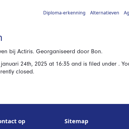
Diploma-erkenning
Alternatieven
A
n
en bij Actiris. Georganiseerd door Bon.
 januari 24th, 2025
at
16:35
and is filed under . Yo
ently closed.
ntact op
Sitemap