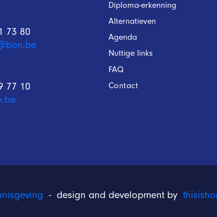
Diploma-erkenning
Alternatieven
1 73 80
Agenda
@bon.be
Nuttige links
FAQ
Contact
9 77 10
e.be
nnisgeving
- design and development by
thisis