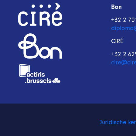
Bon
+32 2 70
diploma
CIRÉ
+32 2 62
cire@cir
Juridische ke