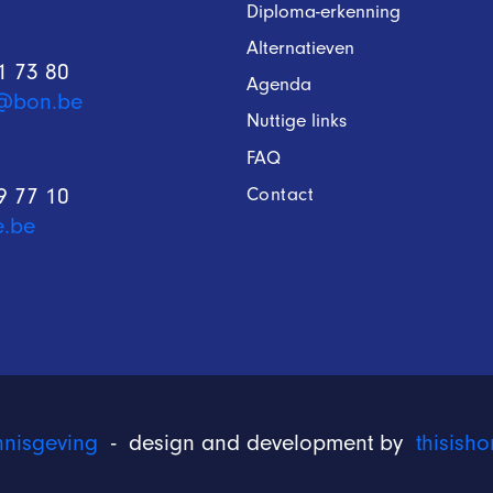
Diploma-erkenning
Alternatieven
1 73 80
Agenda
@bon.be
Nuttige links
FAQ
Contact
9 77 10
e.be
nnisgeving
- design and development by
thisis