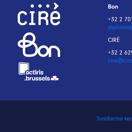
Bon
+32 2 70
diploma
CIRÉ
+32 2 62
cire@cir
Juridische ke